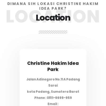
DIMANA SIH LOKASI CHRISTINE HAKIM
LOCATION
IDEA PARK?
Location
Christine Hakim Idea
Park
Jalan Adinegoro No.11 A Padang
Sarai
kota Padang, Sumatera Barat
Phone : 0811-6699-959
Email :