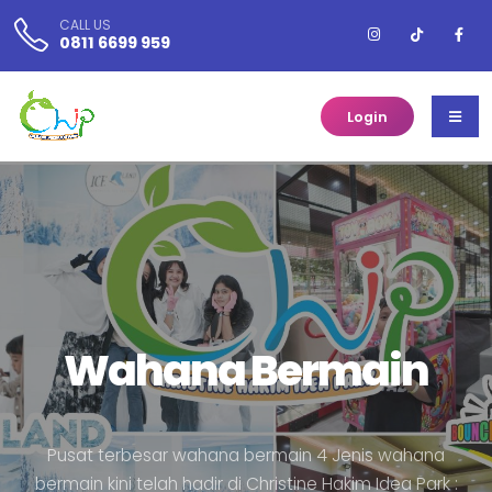
CALL US
0811 6699 959
Login
Wahana Bermain
P
u
s
a
t
t
e
r
b
e
s
a
r
w
a
h
a
n
a
b
e
r
m
a
i
n
4
J
e
n
i
s
w
a
h
a
n
a
b
e
r
m
a
i
n
k
i
n
i
t
e
l
a
h
h
a
d
i
r
d
i
C
h
r
i
s
t
i
n
e
H
a
k
i
m
I
d
e
a
P
a
r
k
: