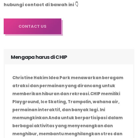
hubungi contact di bawah ini 👇
CONTACT US
Mengapa harus di CHIP
Christine Hakim Idea Park menawarkan beragam
atraksi dan permainan yang dirancang untuk
memberikan hiburan dan rekreasi.CHIP memiliki
Playground, Ice Skating, Trampolin, wahana air,
permainan interaktif, dan banyak lagi. Ini
memungkinkan Anda untuk berpartisipasi dalam
berbagai aktivitas yang menyenangkan dan
menghibur, membantu menghilangkan stres dan