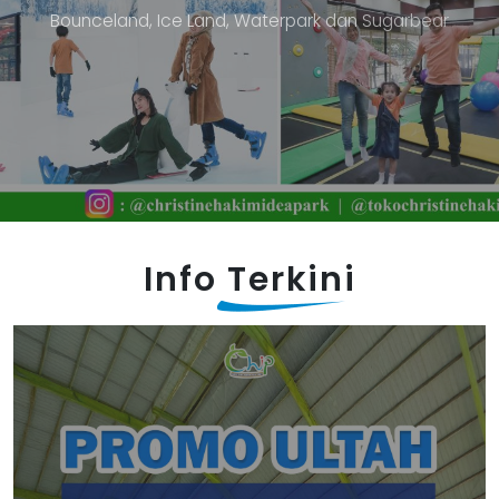
B
o
u
n
c
e
l
a
n
d
,
I
c
e
L
a
n
d
,
W
a
t
e
r
p
a
r
k
d
a
n
S
u
g
a
r
b
e
a
r
Info
Terkini