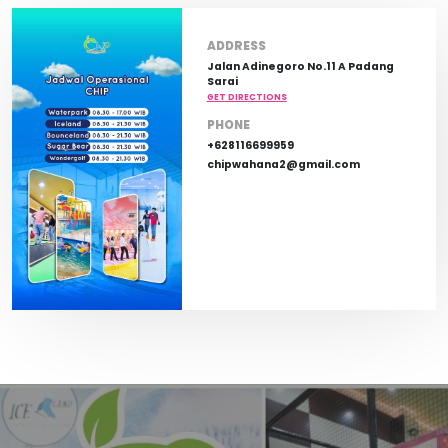
ADDRESS
Jalan Adinegoro No.11 A Padang
Sarai
GET DIRECTIONS
PHONE
+628116699959
chipwahana2@gmail.com