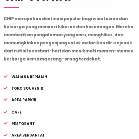
CHIP merupakan destinasi populer bagi wisatawan dan
keluarga yang mencari hiburan dan kesenangan. Mereka
memberikan pengalaman yang seru, menghibur, dan
memungkinkan pengunjung untuk melarikan diri sejenak
dari rutinitas sehari-hari dan menikmati momen-momen
berharga bersama orang-orang terdekat.
WAHANA BERMAIN
TOKO SOUVENIR
AREA PARKIR
CAFE
RESTORANT
AREA BERSANTAI