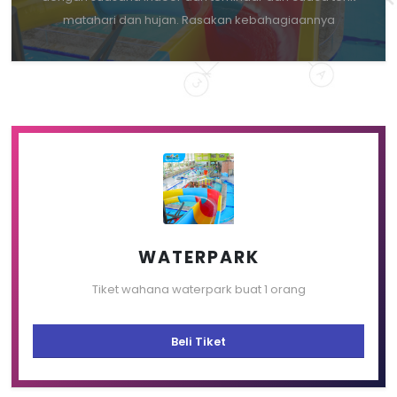
matahari dan hujan. Rasakan kebahagiaannya
WATERPARK
Tiket wahana waterpark buat 1 orang
Beli Tiket