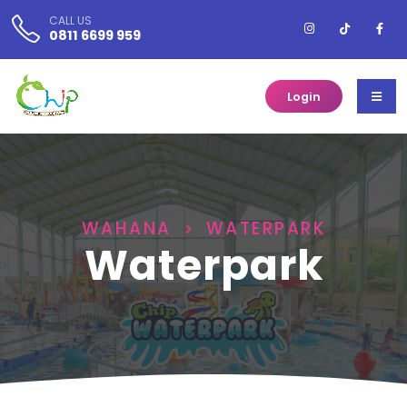
CALL US
0811 6699 959
Login
WAHANA
WATERPARK
Waterpark