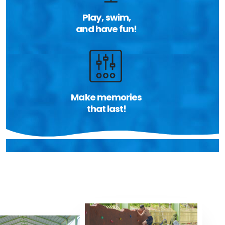
Play, swim,
and have fun!
Make memories
that last!