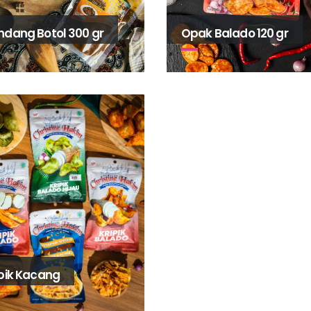
ndang Botol 300 gr
Opak Balado 120 gr
ipik Kacang