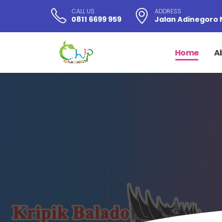
CALL US
ADDRESS
0811 6699 959
Jalan Adinegoro 
Home
A