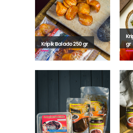
Kri
gr
Kripik Balado 250 gr