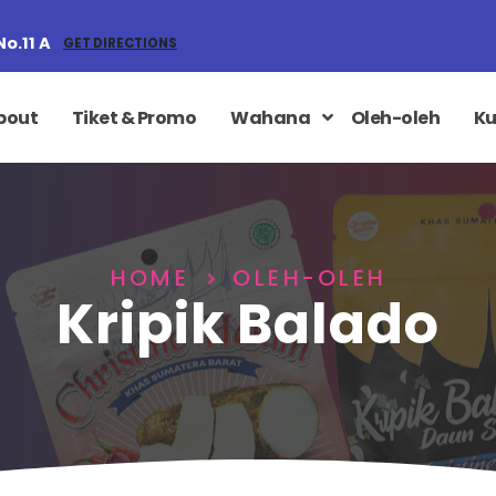
No.11 A
GET DIRECTIONS
bout
Tiket & Promo
Wahana
Oleh-oleh
Ku
HOME
OLEH-OLEH
Kripik Balado