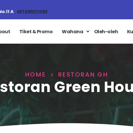
No.11 A
GET DIRECTIONS
bout
Tiket & Promo
Wahana
Oleh-oleh
Ku
HOME
RESTORAN GH
storan Green Ho