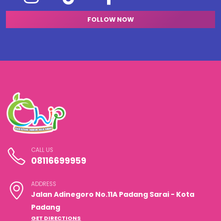
FOLLOW NOW
CALL US
08116699959
ADDRESS
Jalan Adinegoro No.11A Padang Sarai - Kota
Padang
GET DIRECTIONS