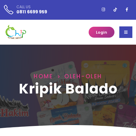
CALL US
0811 6699 959
Login
HOME
OLEH-OLEH
Kripik Balado