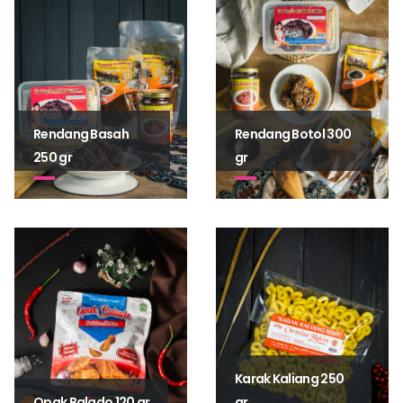
Rendang Basah
Rendang Botol 300
250 gr
gr
Karak Kaliang 250
gr
Opak Balado 120 gr