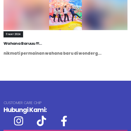
11 MAY 2024
Wahana Baruuu !!!...
nikmati permainan wahana baru di wonderg...
CUSTOMER CARE CHIP
Hubungi Kami: