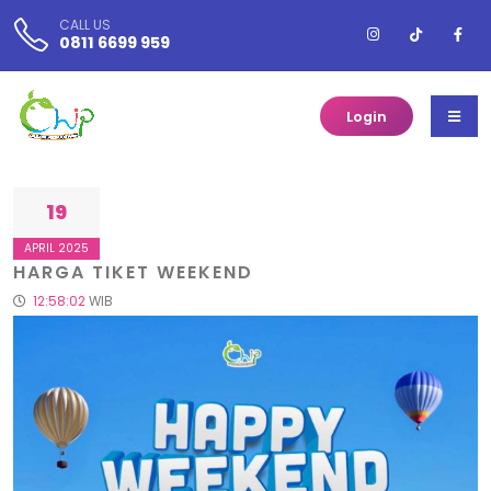
CALL US
0811 6699 959
Login
19
APRIL 2025
HARGA TIKET WEEKEND
12:58:02
WIB