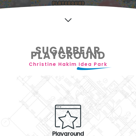
SUGARBEAR
PLAYGROUND
Christine Hakim
Idea Park
Playground